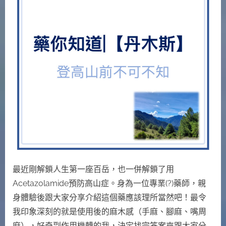
木
斯】
登
高
山
前
不
可
不
知〉
中
最近剛解鎖人生第一座百岳，也一併解鎖了用
Acetazolamide預防高山症。身為一位專業(?)藥師，親
身體驗後跟大家分享介紹這個藥應該理所當然吧！最令
我印象深刻的就是使用後的麻木感（手麻、腳麻、嘴周
麻），好奇副作用機轉的我，決定找完答案來跟大家分