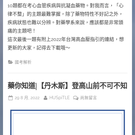
題〉
10題都在考心血管疾病與抗凝血藥物。對我而言，「心
中
律不整」的主題最難掌握，除了藥物特性不好記之外，
疾病狀態也難以分辨。對藥學系來說，應該都是非常頭
痛的主題吧！
這次最後一題有附上2022年台灣高血壓指引的連結，想
更新的大家，記得去下載哦～
國考解析
藥你知道|【丹木斯】登高山前不可不知
Posted
By
在
29 8 月, 2022
HUSpiTLE
尚無留言
on
〈藥
你
知
道|
【丹