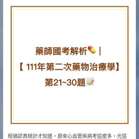
on
〈藥
師
國
考
解
析
|
【111
年
第
二
次
藥
物
治
療
學】
21
至
經過認真統計才知道，原來心血管疾病考這麼多，光這
30