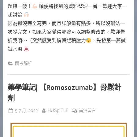
題〉
題練一波！
順便將找到的資料整理一番，歡迎大家一
中
起討論
因為還沒完全寫完，而且詳解量有點多，所以沒辦法一
次發完文，如果大家覺得哪邊可以調整修改的，歡迎告
訴我唷～（突然感受到編輯趕稿壓力
，先發第一篇試
試水溫
國考解析
藥學筆記| 【Romosozumab】骨鬆針
劑
Posted
By
在
5 7 月, 2022
HUSpiTLE
尚無留言
on
〈藥
學
筆