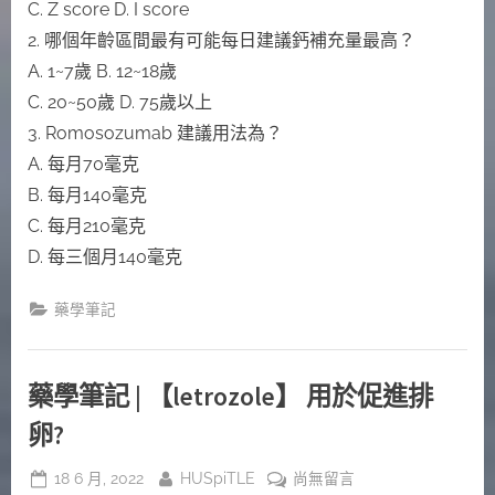
C. Z score D. I score
2. 哪個年齡區間最有可能每日建議鈣補充量最高？
A. 1~7歲 B. 12~18歲
C. 20~50歲 D. 75歲以上
3. Romosozumab 建議用法為？
A. 每月70毫克
B. 每月140毫克
C. 每月210毫克
D. 每三個月140毫克
藥學筆記
藥學筆記 | 【letrozole】 用於促進排
卵?
Posted
By
在
18 6 月, 2022
HUSpiTLE
尚無留言