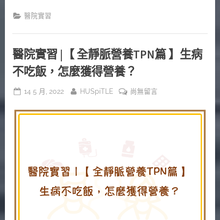
醫院實習
醫院實習 |【 全靜脈營養TPN篇 】生病
不吃飯，怎麼獲得營養？
Posted
By
在
14 5 月, 2022
HUSpiTLE
尚無留言
on
〈醫
院
實
習
|
【
全
靜
脈
營
養