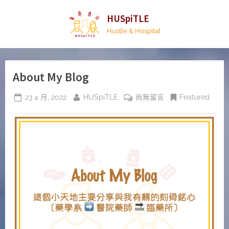
Skip
HUSpiTLE
to
Hustle & Hospital
content
About My Blog
Posted
By
在
23 4 月, 2022
HUSpiTLE
尚無留言
Featured
on
〈About
My
Blog〉
中