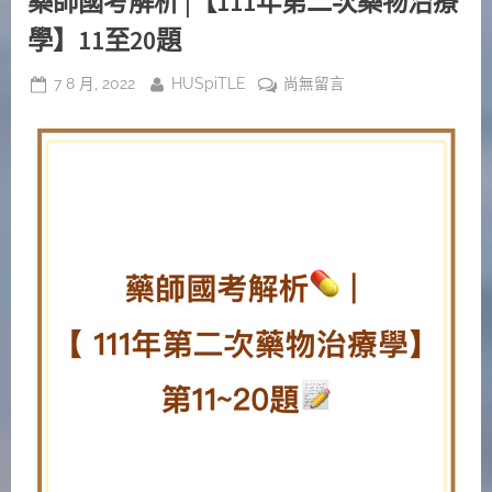
藥師國考解析 |【111年第二次藥物治療
學】11至20題
Posted
By
在
7 8 月, 2022
HUSpiTLE
尚無留言
on
〈藥
師
國
考
解
析
|
【111
年
第
二
次
藥
物
治
療