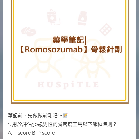
記|
【Romosozumab】
骨
鬆
針
劑 〉
中
筆記前，先做做前測吧～
1. 用於評估30歲男性的骨密度宜用以下哪種準則？
A. T score B. P score