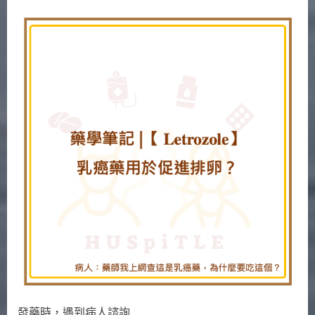
on
〈藥
學
筆
記
|
【letrozole】
用
於
促
進
排
卵?〉
中
發藥時，遇到病人諮詢……