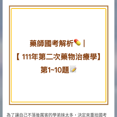
on
〈藥
師
國
考
解
析
|
【111
年
第
二
次
藥
物
治
療
學】
1
至
為了讓自己不落後厲害的學弟妹太多，決定來重拾國考
10