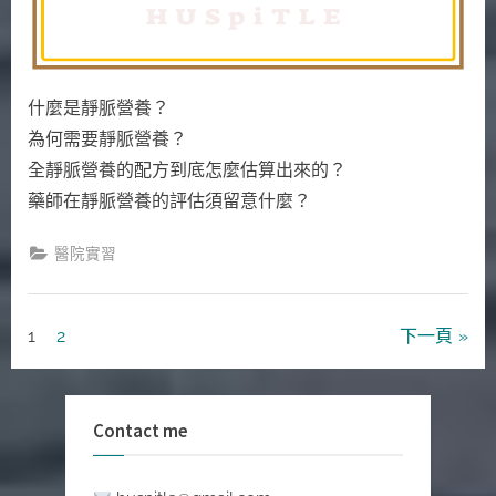
TPN
篇
】
生
什麼是靜脈營養？
病
為何需要靜脈營養？
不
吃
全靜脈營養的配方到底怎麼估算出來的？
飯，
藥師在靜脈營養的評估須留意什麼？
怎
麼
醫院實習
獲
得
營
文
1
2
下一頁
養？〉
中
章
分
Contact me
頁