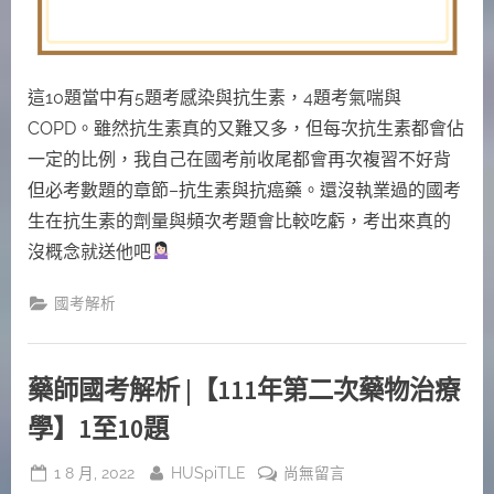
學】
11
至
這10題當中有5題考感染與抗生素，4題考氣喘與
20
題〉
COPD。雖然抗生素真的又難又多，但每次抗生素都會佔
中
一定的比例，我自己在國考前收尾都會再次複習不好背
但必考數題的章節–抗生素與抗癌藥。還沒執業過的國考
生在抗生素的劑量與頻次考題會比較吃虧，考出來真的
沒概念就送他吧
國考解析
藥師國考解析 |【111年第二次藥物治療
學】1至10題
Posted
By
在
1 8 月, 2022
HUSpiTLE
尚無留言