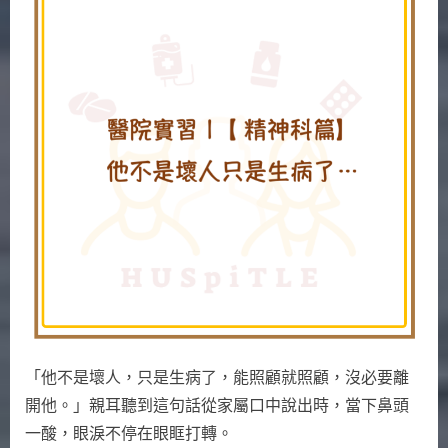
習
|
【
精
神
科
篇
】
他
不
是
壞
人，
只
是
生
​​「他不是壞人，只是生病了，能照顧就照顧，沒必要離
病
了…〉
開他。」親耳聽到這句話從家屬口中說出時，當下鼻頭
中
一酸，眼淚不停在眼眶打轉。