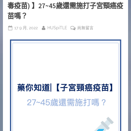
毒疫苗) 】27~45歲還需施打子宮頸癌疫
苗嗎？
Posted
By
在
17 9 月, 2022
HUSpiTLE
尚無留言
on
〈藥
你
知
道|
【HPV
vaccine
(人
類
乳
突
病
毒
疫
苗)
】