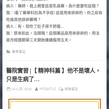
病人：藥師，我上網查這是乳癌藥，為什麼要吃這個？
我：(看了藥單科別為不孕症) 這是用來排卵的，你之前有
吃過其他排卵藥嗎？
病人：有，但吃了肚子很不舒服……
我：原來如此。沒錯哦！這個藥品是用來排卵的，用法
是月經週期第三天開始連續服用五天。
藥學筆記
醫院實習 |【 精神科篇 】他不是壞人，
只是生病了…
Posted
By
在
22 5 月, 2022
HUSpiTLE
尚無留言
on
〈醫
院
實