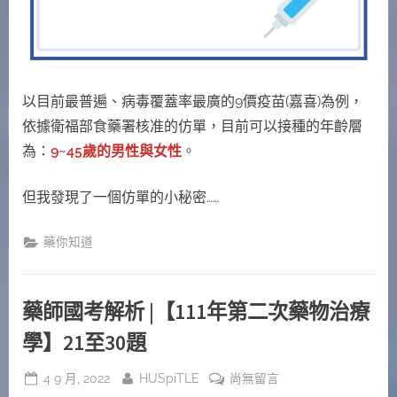
27~45
歲
還
需
施
以目前最普遍、病毒覆蓋率最廣的9價疫苗(嘉喜)為例，
打
依據衛福部食藥署核准的仿單，目前可以接種的年齡層
子
為：
9~45歲的男性與女性
。
宮
頸
癌
但我發現了一個仿單的小秘密……
疫
苗
藥你知道
嗎？〉
中
藥師國考解析 |【111年第二次藥物治療
學】21至30題
Posted
By
在
4 9 月, 2022
HUSpiTLE
尚無留言