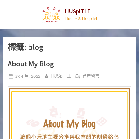
Skip
HUSpiTLE
to
Hustle & Hospital
content
標籤:
blog
About My Blog
Posted
By
在
23 4 月, 2022
HUSpiTLE
尚無留言
on
〈About
My
Blog〉
中