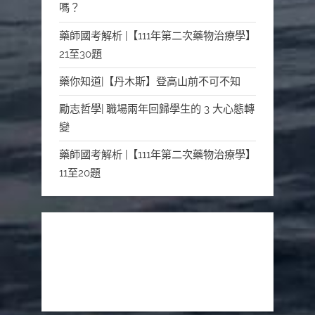
嗎？
藥師國考解析 |【111年第二次藥物治療學】
21至30題
藥你知道|【丹木斯】登高山前不可不知
勵志哲學| 職場兩年回歸學生的 3️ 大心態轉
變
藥師國考解析 |【111年第二次藥物治療學】
11至20題