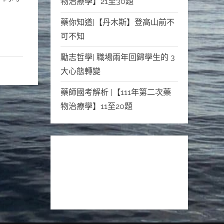
物治療學】21至30題
藥你知道|【丹木斯】登高山前不
可不知
勵志哲學| 職場兩年回歸學生的 3️
大心態轉變
藥師國考解析 |【111年第二次藥
物治療學】11至20題