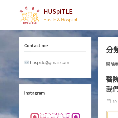
Skip
HUSpiTLE
to
content
Hustle & Hospital
Contact me
分
huspitle@gmail.com
醫院
醫
我
Instagram
Po
29
on