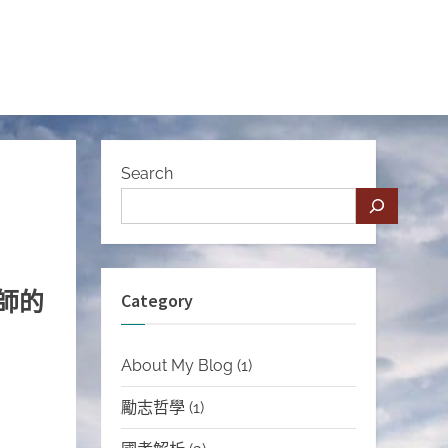
Search
師的
Category
About My Blog
(1)
勵志哲學
(1)