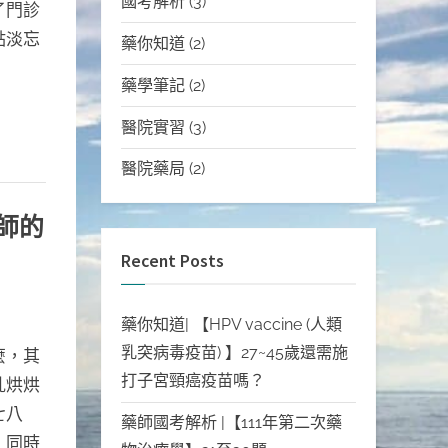
國考解析
(3)
了門診
點淡忘
藥你知道
(2)
藥學筆記
(2)
醫院實習
(3)
醫院藥局
(2)
師的
Recent Posts
藥你知道| 【HPV vaccine (人類
乳突病毒疫苗) 】27~45歲還需施
麼，其
打子宮頸癌疫苗嗎？
亂烘烘
七八
藥師國考解析 |【111年第二次藥
，同時