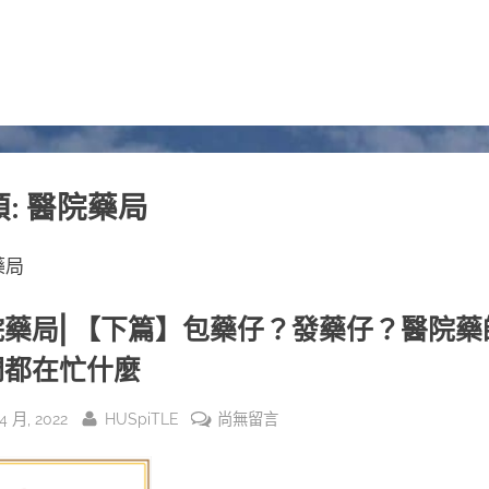
類:
醫院藥局
藥局
院藥局⎜【下篇】包藥仔？發藥仔？醫院藥
們都在忙什麼
sted
By
在
 4 月, 2022
HUSpiTLE
尚無留言
〈醫
院