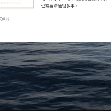
篇】
在
也需要溝通很多事。
包
忙
藥
什
院藥局
仔？
麼〉
發
中
藥
仔？
醫
院
藥
師
的
我
們
都
在
忙
什