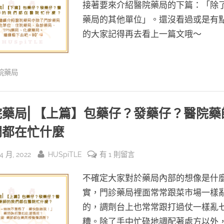
接著要來介紹醫院藥局的下篇：「除
藥
局
藥局的其他單位」。還沒看過或是有
⎜【下
的大家記得再去看上一篇文哦～
篇】
包
藥
院藥局
仔？
發
藥
院藥局⎜【上篇】包藥仔？發藥仔？醫院藥
仔？
們都在忙什麼
醫
院
sted
By
在
 4 月, 2022
HUSpiTLE
有 1 則留言
藥
〈醫
師
不確定大家對於藥局內部的想像是什
院
的
藥
實，門診藥局裡面常常跟菜市場一樣
我
局
們
的，調劑台上也常常跟打過仗一樣亂
⎜【上
都
糟。除了手中忙碌地調配著處方以外